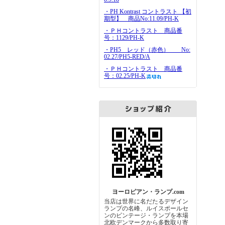
・PH Kontrast コントラスト 【初
期型】 商品No:11.09/PH-K
・ＰＨコントラスト 商品番
号：1129/PH-K
・PH5 レッド（赤色） No:
02.27/PH5-RED/A
・ＰＨコントラスト 商品番
号：02.25/PH-K
ヨーロピアン・ランプ.com
当店は世界に名だたるデザイン
ランプの名峰、ルイスポールセ
ンのビンテージ・ランプを本場
北欧デンマークから多数取り寄