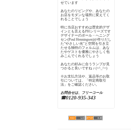
せています
あなたのリビングや、あなたの
お店をモダンな場所に変えてく
れることでしょう
特に当店おすすめは歴史的デザ
インとも言えるPHシリーズです
デザイナーのポール・へニング
セン(Poul Henningsen)が作りだし
た“やさしい光”と空間を引き立
たせる独特のフォルムは、あな
たやゲストを優雅にやさしく包
みこんでくれるでしょう
あなたの好みに合うランプが見
つかると良いですね ♪ (=^_^=)
※お支払方法や、返品等のお取
引については、「特定商取引
法」をご確認ください。
お問合せは、フリーコール
☎0120-935-343