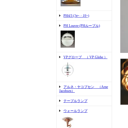
PH4/3 (ﾌｫｰ・ｽﾘｰ)
PH Louvre (PHルーブル)
VPグローブ （ VP Globe ）
アルネ・ヤコブセン （Arne
Jacobsen）
テーブルランプ
ウォールランプ