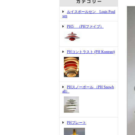
ルイスポールセン Louis Poul
sen
PH5 （PHファイブ）
PHコントラスト (PH Kontrast)
PHスノーボール （PH Snowb
all）
PHプレート