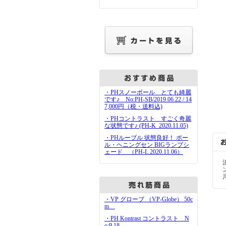
・PHスノーボール とても綺麗
です♪ No:PH-SB/2019.06.22 / 14
7,000円（税・送料込)
・PHコントラスト すごく奇麗
な状態です♪ (PH-K_2020.11.05)
・PHルーブル 状態良好！ ポー
ル・ヘニングセン BIGランプシ
ェード （PH-L 2020.11.06）
・VP グローブ （VP-Globe） 50c
m
・PH Kontrast コントラスト N
o:9.18