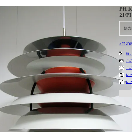
PH 
21/P
販売
» 特定
買
こ
こ
レビ
レ