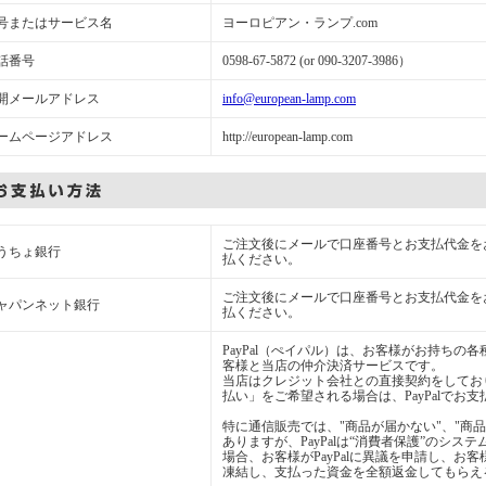
号またはサービス名
ヨーロピアン・ランプ.com
話番号
0598-67-5872 (or 090-3207-3986）
開メールアドレス
info@european-lamp.com
ームページアドレス
http://european-lamp.com
ご注文後にメールで口座番号とお支払代金を
うちょ銀行
払ください。
ご注文後にメールで口座番号とお支払代金を
ャパンネット銀行
払ください。
PayPal（ぺイパル）は、お客様がお持ち
客様と当店の仲介決済サービスです。
当店はクレジット会社との直接契約をしてお
払い」をご希望される場合は、PayPalでお
特に通信販売では、"商品が届かない"、"商
ありますが、PayPalは“消費者保護”のシ
場合、お客様がPayPalに異議を申請し、お客
凍結し、支払った資金を全額返金してもらえ