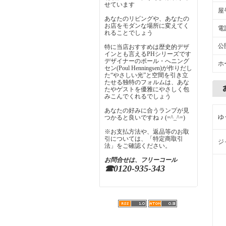
せています
屋
あなたのリビングや、あなたの
お店をモダンな場所に変えてく
電
れることでしょう
公
特に当店おすすめは歴史的デザ
インとも言えるPHシリーズです
デザイナーのポール・へニング
ホ
セン(Poul Henningsen)が作りだし
た“やさしい光”と空間を引き立
たせる独特のフォルムは、あな
たやゲストを優雅にやさしく包
みこんでくれるでしょう
あなたの好みに合うランプが見
ゆ
つかると良いですね ♪ (=^_^=)
※お支払方法や、返品等のお取
引については、「特定商取引
ジ
法」をご確認ください。
お問合せは、フリーコール
☎0120-935-343