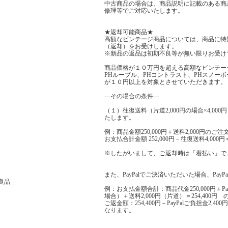
中古商品の場合は、商品説明に記載のある商
修理等でご対応いたします。
★返却可能商品★
高額なビンテージ商品については、商品に特
（返却）をお受けします。
※新品の返品は初期不良等が無い限りお受け
商品価格が１０万円を超える高額なビンテー
PHルーブル、PHコントラスト、PHスノーボール(Sn
が１０円以上を対象とさせていただきます。
---その場合の条件---
（１）往復送料（片道2,000円の場合×4,0
たします。
例：商品金額250,000円＋送料2,000円のご
お支払合計金額 252,000円－往復送料4,000
※したがいまして、ご返却時は「着払い」で
また、PayPalでご決済いただいた場合、Pa
良品
例：お支払金額合計：商品代金250,000円＋Pay
場合）＋送料2,000円（片道）＝254,400円 
ご返金額：254,400円－PayPalご負担金2,40
なります。