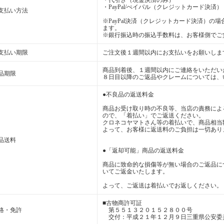
・代引き（現金決済のみ）
・PayPal/ぺイパル（クレジットカード決済
支払い方法
※PayPal決済（クレジットカード決済）
ます。
※銀行振込時の振込手数料は、お客様側でご
支払い期限
ご注文後１週間以内にお支払いをお願いしま
商品到着後、１週間以内にご連絡をいただい
品期限
８日目以降のご返品やクレームについては、
●不良品の返送料金
商品お受け取り時の不良等、当店の責務によ
ので、「着払い」でご返送ください。
クロネコヤマトさん等の着払いで、商品相当
よって、お客様に返送料のご負担は一切あり
品送料
●「返却可能」商品の返送料金
商品に致命的な損傷等が無い場合のご返品に
いてご返金いたします。
よって、ご返送は着払いでお返しください。
■古物商許可証
格・免許
第５５１３２０１５２８００号
交付：平成２１年１２月９日三重県公安委