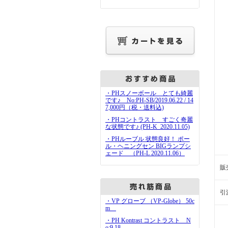
・PHスノーボール とても綺麗
です♪ No:PH-SB/2019.06.22 / 14
7,000円（税・送料込)
・PHコントラスト すごく奇麗
な状態です♪ (PH-K_2020.11.05)
・PHルーブル 状態良好！ ポー
ル・ヘニングセン BIGランプシ
ェード （PH-L 2020.11.06）
販
引
・VP グローブ （VP-Globe） 50c
m
・PH Kontrast コントラスト N
o:9.18