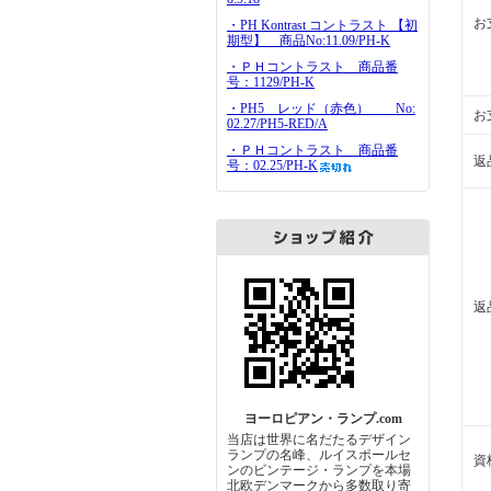
お
・PH Kontrast コントラスト 【初
期型】 商品No:11.09/PH-K
・ＰＨコントラスト 商品番
号：1129/PH-K
・PH5 レッド（赤色） No:
お
02.27/PH5-RED/A
・ＰＨコントラスト 商品番
返
号：02.25/PH-K
返
ヨーロピアン・ランプ.com
当店は世界に名だたるデザイン
ランプの名峰、ルイスポールセ
資
ンのビンテージ・ランプを本場
北欧デンマークから多数取り寄