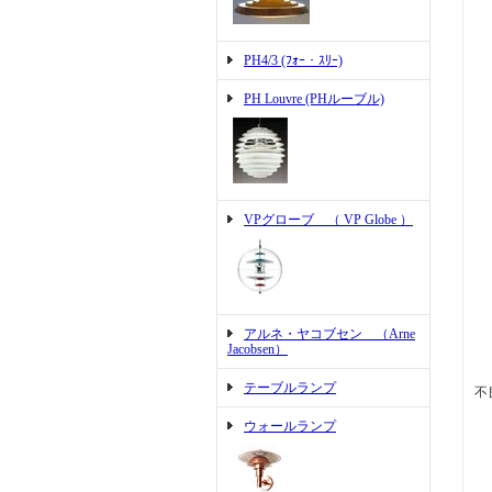
PH4/3 (ﾌｫｰ・ｽﾘｰ)
PH Louvre (PHルーブル)
VPグローブ （ VP Globe ）
アルネ・ヤコブセン （Arne
Jacobsen）
テーブルランプ
不
ウォールランプ