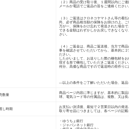
（２）商品の受け取り後、１週間以内にご連
メールか電話でご返品の旨をご連絡ください
（３）ご返送はクロネコヤマトさん等の着払
尚、必ず商品相当額の保険をお掛けの上、ご
万が一、保険をかけ忘れて発送された場合で
できる金額はわずかしかお戻しできなくなり
さい。
（４）ご返金は、商品ご返送後、当方で商品
事を確認させていただいてから、基本的に２
ださい。
したがいまして、お送りした際の梱包材をお
現する形で梱包していただきご返送ください
何分、高価な商品ですので返送時の荷作りに
---以上の条件をご了解いただいた場合、返
商品ページ内容に準じますが、基本的に製品
売数量
球、電気コード等の付属品は、複数、又は長
お支払い決済後、最短で２営業日以内の発送
渡し時期
取り寄せ品につきましては、各ページの記載
・ゆうちょ銀行
・ジャパンネット銀行