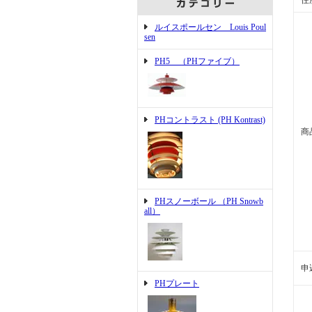
住
ルイスポールセン Louis Poul
sen
PH5 （PHファイブ）
PHコントラスト (PH Kontrast)
商
PHスノーボール （PH Snowb
all）
申
PHプレート