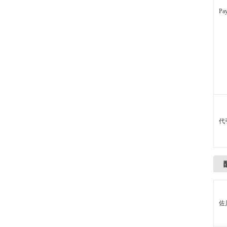
P
代
佐