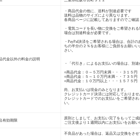
所
三重県松阪市宮町３１２
・商品代金の他に、送料が別途必要です
送料は品物のサイズにより異なります。
各商品ページに記載してありますのでご確認
・電気コードを長い物に交換をご希望される
場合は別途料金が必要です。
・PayPal決済をご希望される場合は、合計の
ちの半分の２％をお客様にご負担をお願いい
さい。
品代金以外の料金の説明
・「代引き」によるお支払いの場合は、別途
○商品代金：０～５万円未満・・・３１５円
○商品代金：５～１０万円未満・・７３５円
○商品代金：１０万円以上・・・１５７５円
尚、お支払いは現金のみとなります。
クレジットカード決済には対応しておりませ
クレジットカードでのお支払いをご希望される
い。
原則としまして、お支払い完了をもってご成
込有効期限
ご注文後より１週間以内にお支払いをお願い
不良品があった場合は、返品又は交換をさせ