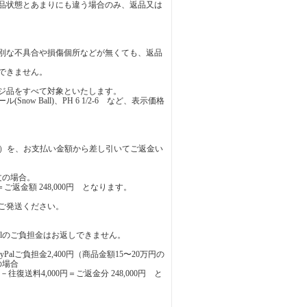
品状態とあまりにも違う場合のみ、返品又は
別な不具合や損傷個所などが無くても、返品
できません。
ジ品をすべて対象といたします。
ow Ball)、PH 6 1/2-6 など、表示価格
00円）を、お支払い金額から差し引いてご返金い
注文の場合。
円＝ご返金額 248,000円 となります。
ご発送ください。
yPalのご負担金はお返しできません。
Palご負担金2,400円（商品金額15〜20万円の
の場合
0円－往復送料4,000円＝ご返金分 248,000円 と