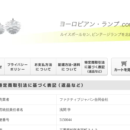
売業者
ファクティブジャパン合同会社
営統括責任者名
浅間 学
便番号
5150044