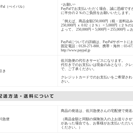
<お願い>
ayPal（ぺイパル）
PayPalでお支払いただく場合、誠に恐縮
に半分の２％のご負担をお願いいたします。
「例えば、商品金額250,000円（税・送料込
250,000円 ｘ 0.02（２％） = 5,000円（２
よって、 250,000円 + 5,000円 = 255
PayPalについての詳細は、PayPalサポー
固定電話：0120-271-888、携帯・海外：03-6739
http://www.paypal.jp
佐川急便の代引きサービスになります。
代引きでのお支払いは現金のみとなり、クレ
で、ご了承ください。
引き
クレジットカードでのお支払いをご希望される
さい。
商品の発送は、佐川急便さんの宅配便で発送
川急便
（商品金額と同額の保険加入の上お送りさせ
があった場合でも、お客様がお支払いただい
ください。）