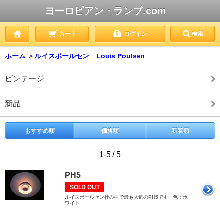
ヨーロピアン・ランプ.com
カート
ログイン
検索
ホーム
＞
ルイスポールセン Louis Poulsen
ビンテージ
新品
おすすめ順
価格順
新着順
1-5 / 5
PH5
SOLD OUT
ルイスポールセン社の中で最も人気のPH5です 色：ホ
ワイト