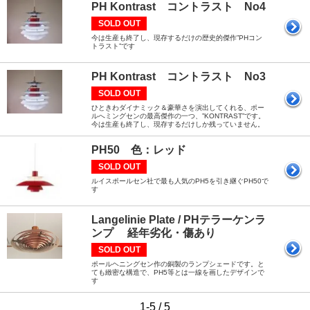
PH Kontrast コントラスト No4
SOLD OUT
今は生産も終了し、現存するだけの歴史的傑作”PHコン
トラスト”です
PH Kontrast コントラスト No3
SOLD OUT
ひときわダイナミック＆豪華さを演出してくれる、ポー
ルへミングセンの最高傑作の一つ、”KONTRAST”です。
今は生産も終了し、現存するだけしか残っていません。
PH50 色：レッド
SOLD OUT
ルイスポールセン社で最も人気のPH5を引き継ぐPH50で
す
Langelinie Plate / PHテラーケンラ
ンプ 経年劣化・傷あり
SOLD OUT
ポールヘニングセン作の銅製のランプシェードです。と
ても緻密な構造で、PH5等とは一線を画したデザインで
す
1-5 / 5