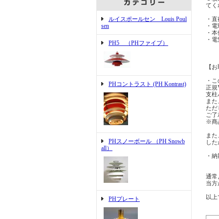
てく
ルイスポールセン Louis Poul
・直
sen
・電
・本
・電
PH5 （PHファイブ）
【お
・こ
PHコントラスト (PH Kontrast)
正規
支柱
また
ただ
ご了
※商
また
PHスノーボール （PH Snowb
した
all）
・納
通常
当方
以上
PHプレート