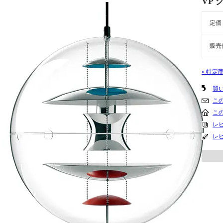
VP 
定価
販売
» 特定
買
こ
こ
レビ
レ