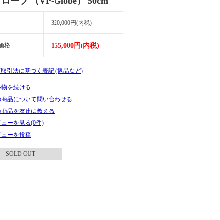
グローブ （VP-Globe） 50cm
320,000円(内税)
価格
155,000円(内税)
商取引法に基づく表記 (返品など)
い物を続ける
の商品について問い合わせる
の商品を友達に教える
ューを見る(0件)
ビューを投稿
SOLD OUT