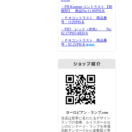
・PH Kontrast コントラスト 【初
期型】 商品No:11.09/PH-K
・ＰＨコントラスト 商品番
号：1129/PH-K
・PH5 レッド（赤色） No:
02.27/PH5-RED/A
・ＰＨコントラスト 商品番
号：02.25/PH-K
ヨーロピアン・ランプ.com
当店は世界に名だたるデザイン
ランプの名峰、ルイスポールセ
ンのビンテージ・ランプを本場
北欧デンマークから多数取り寄