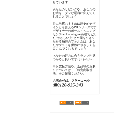
せています
あなたのリビングや、あなたの
お店をモダンな場所に変えてく
れることでしょう
特に当店おすすめは歴史的デザ
インとも言えるPHシリーズです
デザイナーのポール・へニング
セン(Poul Henningsen)が作りだし
た“やさしい光”と空間を引き立
たせる独特のフォルムは、あな
たやゲストを優雅にやさしく包
みこんでくれるでしょう
あなたの好みに合うランプが見
つかると良いですね ♪ (=^_^=)
※お支払方法や、返品等のお取
引については、「特定商取引
法」をご確認ください。
お問合せは、フリーコール
☎0120-935-343