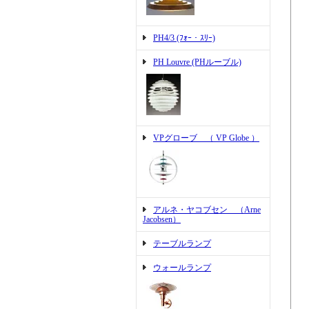
PH4/3 (ﾌｫｰ・ｽﾘｰ)
PH Louvre (PHルーブル)
VPグローブ （ VP Globe ）
アルネ・ヤコブセン （Arne
Jacobsen）
テーブルランプ
ウォールランプ