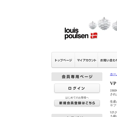
ホー
VP
19
され
はじめてのお客様へ
生産
※フ
VP
５枚