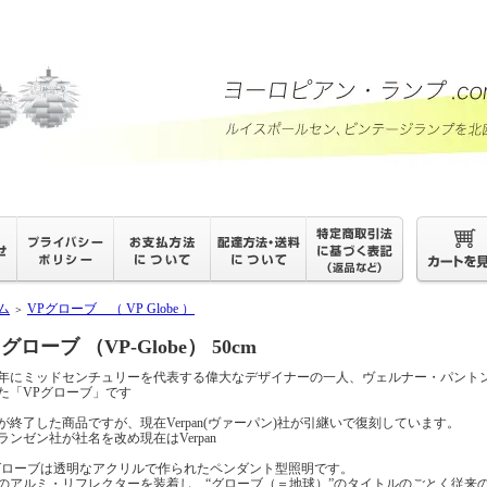
ム
VPグローブ （ VP Globe ）
＞
 グローブ （VP-Globe） 50cm
69年にミッドセンチュリーを代表する偉大なデザイナーの一人、ヴェルナー・パン
た「VPグローブ」です
が終了した商品ですが、現在Verpan(ヴァーパン)社が引継いで復刻しています。
ランゼン社が社名を改め現在はVerpan
グローブは透明なアクリルで作られたペンダント型照明です。
のアルミ・リフレクターを装着し、“グローブ（＝地球）”のタイトルのごとく従来