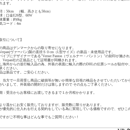
れます。
径：50cm （幅、高さとも50cm）
球：口金E26型、60W
体重量：約6kg
気コード：4m
取引について】
の商品はデンマークからの取り寄せになります。
Verpan(ヴァーパン)製の直径５０cm（L型サイズ）の新品・未使用品です。
パイプにデザイナーである"Verner Panton（ヴェルナー・パントン）"の刻印が施さ
、Verpan社の正規品として証明書が同梱されます。
し海外からの並行輸入品の為、外装の表面に輸入の際のDHLの伝票シールが貼付や
承ください。
品は新品です。ご安心ください。
、当方で一旦荷受し商品に破損等が無いか簡単な目視の検品をさせていただいてから
がいまして、外装箱の開封だけは致しますので その点もご了承ください。
期：受注からお客様にお渡しできるまで１か月程かかります。
より遥かにお安く販売しておりますが、販売数に限りがあります。
が優先的に仕入れを行える契約をしている為に実現している価格ですので、ぜひこ
ですがご不明な事はどんな事でもご質問ください！