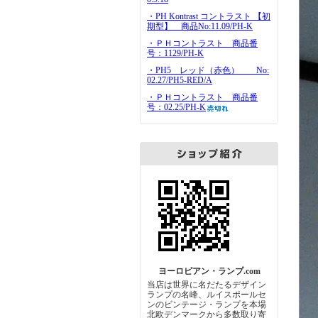
・PH Kontrast コントラスト 【初
期型】 商品No:11.09/PH-K
・ＰＨコントラスト 商品番
号：1129/PH-K
・PH5 レッド（赤色） No:
02.27/PH5-RED/A
・ＰＨコントラスト 商品番
号：02.25/PH-K
ヨーロピアン・ランプ.com
当店は世界に名だたるデザイン
ランプの名峰、ルイスポールセ
ンのビンテージ・ランプを本場
北欧デンマークから多数取り寄