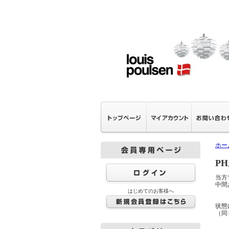
ホー
P
当方
中間
はじめてのお客様へ
状態
（同