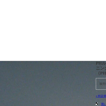
PH
ニン
（PH-
販売
» 特定
買