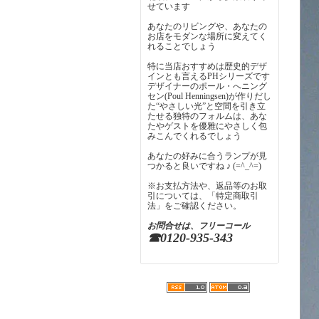
せています
あなたのリビングや、あなたの
お店をモダンな場所に変えてく
れることでしょう
特に当店おすすめは歴史的デザ
インとも言えるPHシリーズです
デザイナーのポール・へニング
セン(Poul Henningsen)が作りだし
た“やさしい光”と空間を引き立
たせる独特のフォルムは、あな
たやゲストを優雅にやさしく包
みこんでくれるでしょう
あなたの好みに合うランプが見
つかると良いですね ♪ (=^_^=)
※お支払方法や、返品等のお取
引については、「特定商取引
法」をご確認ください。
お問合せは、フリーコール
☎0120-935-343