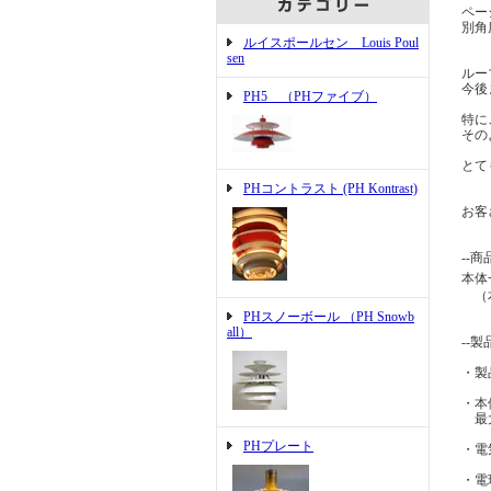
ペー
別角
ルイスポールセン Louis Poul
sen
ルー
今後
PH5 （PHファイブ）
特に
その
とて
PHコントラスト (PH Kontrast)
お客
--商
本体
（本体
PHスノーボール （PH Snowb
all）
--製
・製
・本
最大
PHプレート
・電
・電