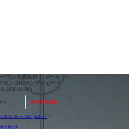
ルーブル 状態良好！ ポール・ヘ
グセン BIGランプシェード
L 2020.11.06）
価格
396,000円(内税)
商取引法に基づく表記 (返品など)
い物を続ける