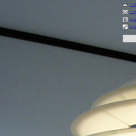
こ
こ
レビ
レ