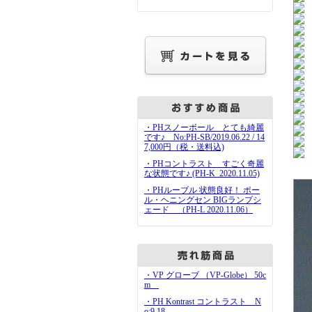
・PHスノーボール とても綺麗
です♪ No:PH-SB/2019.06.22 / 14
7,000円（税・送料込)
・PHコントラスト すごく奇麗
な状態です♪ (PH-K_2020.11.05)
・PHルーブル 状態良好！ ポー
ル・ヘニングセン BIGランプシ
ェード （PH-L 2020.11.06）
・VP グローブ （VP-Globe） 50c
m
・PH Kontrast コントラスト N
o:9.18