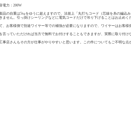
容電力：200W
製品の自重は5㎏をゆうに超えますので、法規上「丸打ちコード（芯線を糸の編込
きません。引っ掛けシーリングなどに電気コードだけで吊り下げることはお止めく
て、お客様側で別途ワイヤー等での補強が必要になりますので、ワイヤーはお客様
を言っていただければ当方で無料でお付けすることもできますが、実際に取り付け
。
工事店さんもその方が仕事がやりやすいと思います。この件についてもご不明な点