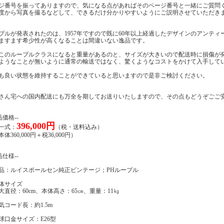
ジ番号を振ってありますので、気になる点があればそのページ番号と一緒にご質問
度から写真を撮るなどして、できるだけ分かりやすいようにご説明させていただき
ブルが発表されたのは、1957年ですので既に60年以上経過したデザインのアンティ
ますます希少性が高くなることは間違いない逸品です。
このルーブルクラスになると重量があるのと、サイズが大きいので配送時に損傷が
ようなことが無いように通常の輸送ではなく、驚くようなコストをかけて入手している
も良い状態を維持することができていると思いますので是非ご検討ください。
さん宅への国内配送にも万全を期してお送りいたしますので、その点もどうぞごご
品価格--
396,000円
一式：
（税・送料込み）
360,000円＋税36,000円）
品仕様--
品：ルイスポールセン純正ビンテージ；PHルーブル
体サイズ
直径：60cm、本体高さ：65㎝、重量：11㎏
気コード長：約1.5m
球口金サイズ：E26型