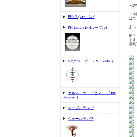
・許
※本
PH4/3 (ﾌｫｰ・ｽﾘｰ)
はで
よっ
PH Louvre (PHルーブル)
長さ
ます
電気
VPグローブ （ VP Globe ）
アルネ・ヤコブセン （Arne
Jacobsen）
テーブルランプ
ウォールランプ