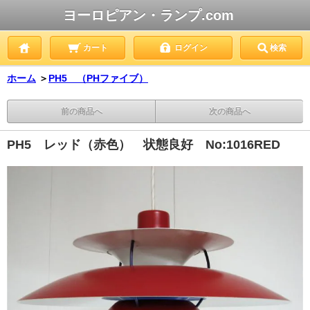
ヨーロピアン・ランプ.com
カート
ログイン
検索
ホーム
＞
PH5 （PHファイブ）
前の商品へ
次の商品へ
PH5 レッド（赤色） 状態良好 No:1016RED