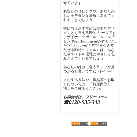
せています
あなたのリビングや、あなたの
お店をモダンな場所に変えてく
れることでしょう
特に当店おすすめは歴史的デザ
インとも言えるPHシリーズです
デザイナーのポール・へニング
セン(Poul Henningsen)が作りだし
た“やさしい光”と空間を引き立
たせる独特のフォルムは、あな
たやゲストを優雅にやさしく包
みこんでくれるでしょう
あなたの好みに合うランプが見
つかると良いですね ♪ (=^_^=)
※お支払方法や、返品等のお取
引については、「特定商取引
法」をご確認ください。
お問合せは、フリーコール
☎0120-935-343