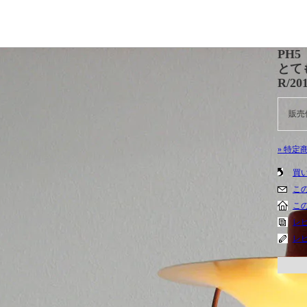
PH
とて
R/201
販売
» 特定
買
こ
こ
レビ
レ