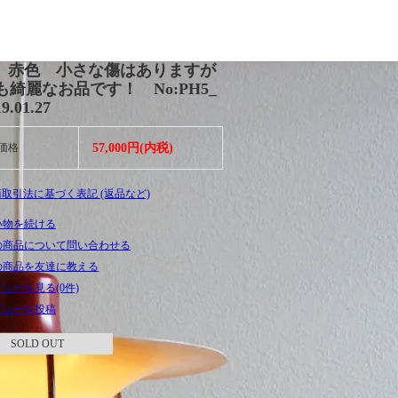
5 赤色 小さな傷はありますが
も綺麗なお品です！ No:PH5_
9.01.27
価格
57,000円(内税)
商取引法に基づく表記 (返品など)
い物を続ける
の商品について問い合わせる
の商品を友達に教える
ューを見る(0件)
ビューを投稿
SOLD OUT