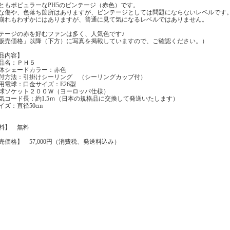
ともポピュラーなPH5のビンテージ（赤色）です。
な傷や、色落ち箇所はありますが、ビンテージとしては問題にならないレベルです
崩れもわずかにはありますが、普通に見て気になるレベルではありません。
テージの赤を好むファンは多く、人気色です♪
販売価格」以降（下方）に写真を掲載していますので、ご確認ください。）
品内容】
品名：ＰＨ５
体シェードカラー：赤色
付方法：引掛けシーリング （シーリングカップ付）
用電球：口金サイズ：E26型
球ソケット２００Ｗ（ヨーロッパ仕様）
気コード長：約1.5ｍ（日本の規格品に交換して発送いたします）
イズ：直径50cm
料】 無料
売価格】 57,000円（消費税、発送料込み）