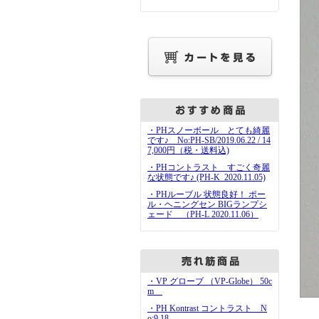
・PHスノーボール とても綺麗
です♪ No:PH-SB/2019.06.22 / 14
7,000円（税・送料込)
・PHコントラスト すごく奇麗
な状態です♪ (PH-K_2020.11.05)
・PHルーブル 状態良好！ ポー
ル・ヘニングセン BIGランプシ
ェード （PH-L 2020.11.06）
・VP グローブ （VP-Globe） 50c
m
・PH Kontrast コントラスト N
o:9.18