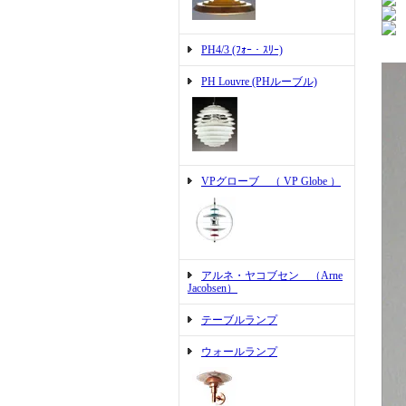
PH4/3 (ﾌｫｰ・ｽﾘｰ)
PH Louvre (PHルーブル)
VPグローブ （ VP Globe ）
アルネ・ヤコブセン （Arne
Jacobsen）
テーブルランプ
ウォールランプ