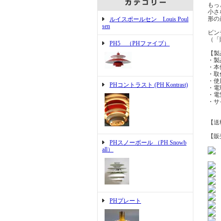
もっ
小さ
形の
ルイスポールセン Louis Poul
sen
ビン
（「
PH5 （PHファイブ）
【製
・製
・本
・取
・使
PHコントラスト (PH Kontrast)
・電
・電
・サ
【送
【販
PHスノーボール （PH Snowb
all）
PHプレート